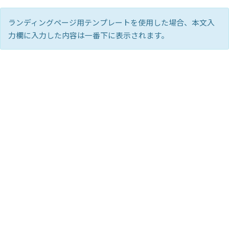
コ
ナ
ン
ビ
ランディングページ用テンプレートを使用した場合、本文入
テ
ゲ
力欄に入力した内容は一番下に表示されます。
ン
ー
ツ
シ
へ
ョ
ス
ン
キ
に
ッ
移
プ
動